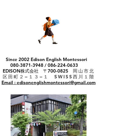
Since 2002 Edison English Montessori
080-3871-3948
/
086-224-0633
EDISON株式会社 〒700-0825
岡山市北
区田町２−１３−１ SWISS西川１階
Email : edisonenglishmontessori@gmail.com